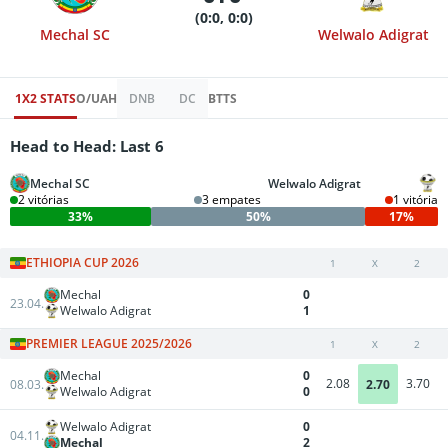
Bonus bets are non-
withdrawable. In
(0:0, 0:0)
partnership with Kansas
Mechal SC
Welwalo Adigrat
Crossing Casino and
Hotel. Promotional offers
not available in
Mississippi, New York,
Ontario, or Puerto Rico.
1X2 STATS
O/U
AH
DNB
DC
BTTS
Head to Head: Last 6
Mechal SC
Welwalo Adigrat
2 vitórias
3 empates
1 vitória
33%
50%
17%
ETHIOPIA CUP 2026
1
X
2
Mechal
0
23.04.
Welwalo Adigrat
1
PREMIER LEAGUE 2025/2026
1
X
2
Mechal
0
2.08
3.70
08.03.
2.70
Welwalo Adigrat
0
Welwalo Adigrat
0
04.11.
Mechal
2