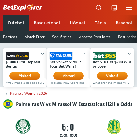
Betexplorer
Futebol
Basquetebol
Hóquei
Ténis
Basebol
Partidas
Match Filter
Sequências
Apostas Populares
Resultados
$1000 First Deposit
Bet $5 Get $150 If
Bet $10 Get $200 Win
Bonus
Your Bet Wins!
or Lose
Visitar!
Visitar!
Visitar!
If you make a deposit but
To claim, new users need
Whatever the moment.
don't select the bonus,
to register, make a first-
It's Never Ordinary at
you can still activate it
time deposit of $5 or
bet365. That's why if you
Paulista Women 2026
later. However, the next
more, and then simply
sign up now you will
stage will not open until
place their first real-
receive $200 in Bonus
the current bonus is used.
money wager on any
Bets Win or Lose when
Palmeiras W vs Mirassol W Estatísticas H2H e Odds
The bonus is available to
FanDuel Sportsbook
you bet $5! Minimum $10
new users for the first 8
market (no odds limits)
deposit required.
days after registration
that is live on platform.
Minimum odds -500 or
only. Full T&Cs at
All users will receive their
greater. Bonus Bets wager
coins.game
$150 in Bonus Bets If Your
excluded from returns.
Bet Wins within 72 hours
New customers only.
5:0
of the bet settlement.
T&CS, time limits and
exclusions apply.
(5:0, 0:0)