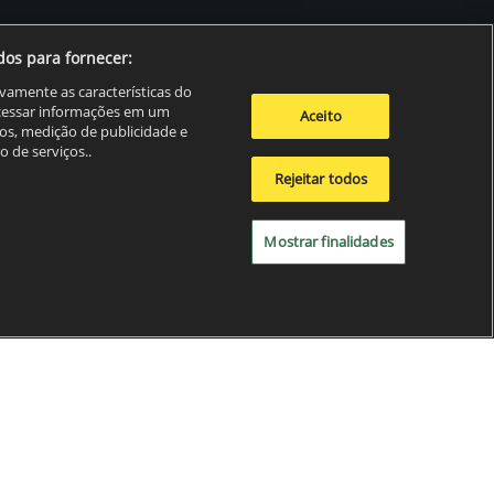
os para fornecer:
ivamente as características do
acessar informações em um
Aceito
os, medição de publicidade e
 de serviços..
Rejeitar todos
Mostrar finalidades