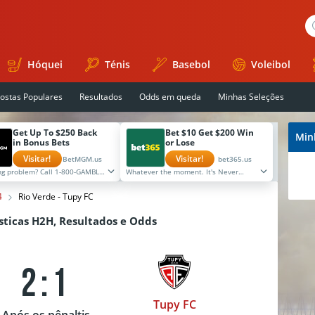
Hóquei
Ténis
Basebol
Voleibol
ostas Populares
Resultados
Odds em queda
Minhas Seleções
Get Up To $250 Back
Bet $10 Get $200 Win
Minh
in Bonus Bets
or Lose
Visitar!
Visitar!
BetMGM.us
bet365.us
g problem? Call 1-800-GAMBLER
Whatever the moment. It's Never
0-MY-RESET (Available in the US)
Ordinary at bet365. That's why if you
HOPENY or text HOPENY
sign up now you will receive $200 in
4
Rio Verde - Tupy FC
) (NY) 1-800-327-5050 (MA), 1-
Bonus Bets Win or Lose when you bet
S-OFF (IA), 1-800-981-0023 (PR)
$5! Minimum $10 deposit required.
y. Please Gamble Responsibly.
Minimum odds -500 or greater. Bonus
ísticas H2H, Resultados e Odds
MGM.com for Terms. First Bet
Bets wager excluded from returns. New
r new customers only (if
customers only. T&CS, time limits and
le). Subject to eligibility
exclusions apply.
ments. Bonus bets are non-
wable. In partnership with
Crossing Casino and Hotel.
2:1
nal offers not available in
ppi, New York, Ontario, or
Rico.
Tupy FC