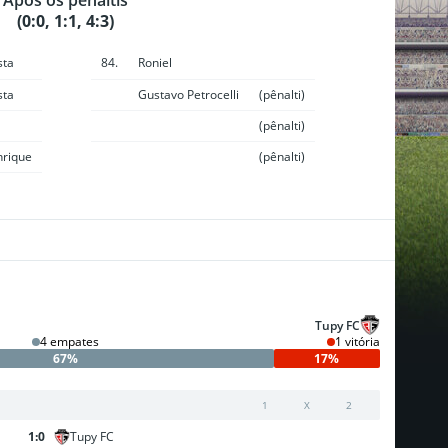
Após os pênaltis
(0:0, 1:1, 4:3)
sta
84.
Roniel
sta
Gustavo Petrocelli
(pênalti)
(pênalti)
rique
(pênalti)
Tupy FC
4 empates
1 vitória
67%
17%
1
X
2
1
:
0
Tupy FC