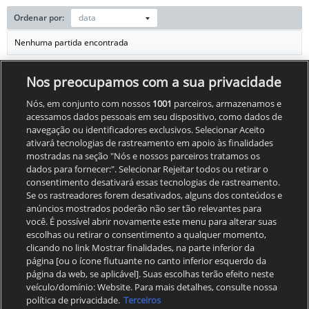
Bonus bets are non-
withdrawable. In
Ordenar por:
data
partnership with Kansas
Crossing Casino and
Hotel. Promotional offers
Nenhuma partida encontrada
not available in
Mississippi, New York,
Ontario, or Puerto Rico.
Ajuda:
Esta página serve para exibir os resultados completos de Super Cup 2027,
Nos preocupamos com a sua privacidade
que está classificada na categoria futebol - Bosnia and Herzegovina. Utilize a lista
completa de resultados em Super Cup 2027 e aproveite a conexão com as odds de
Nós, em conjunto com nossos
1001
parceiros, armazenamos e
apostas arquivadas. Clique no detalhe da partida e descubra o resultado, bem
acessamos dados pessoais em seu dispositivo, como dados de
como as odds de 1X2, under/over, handicap asiático e moneyline oferecidas para o
navegação ou identificadores exclusivos. Selecionar Aceito
jogo realizado em Super Cup 2027.
ativará tecnologias de rastreamento em apoio às finalidades
mostradas na seção "Nós e nossos parceiros tratamos os
dados para fornecer:". Selecionar Rejeitar todos ou retirar o
consentimento desativará essas tecnologias de rastreamento.
Se os rastreadores forem desativados, alguns dos conteúdos e
anúncios mostrados poderão não ser tão relevantes para
você. É possível abrir novamente este menu para alterar suas
escolhas ou retirar o consentimento a qualquer momento,
clicando no link Mostrar finalidades, na parte inferior da
página [ou o ícone flutuante no canto inferior esquerdo da
página da web, se aplicável]. Suas escolhas terão efeito neste
veículo/domínio: Website. Para mais detalhes, consulte nossa
política de privacidade.
Terceiros