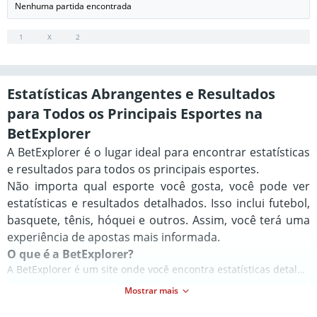
Nenhuma partida encontrada
1
X
2
Estatísticas Abrangentes e Resultados
para Todos os Principais Esportes na
BetExplorer
A BetExplorer é o lugar ideal para encontrar estatísticas
e resultados para todos os principais esportes.
Não importa qual esporte você gosta, você pode ver
estatísticas e resultados detalhados. Isso inclui futebol,
basquete, tênis, hóquei e outros. Assim, você terá uma
experiência de apostas mais informada.
O que é a BetExplorer?
A BetExplorer é um site onde você encontra estatísticas detalhadas de várias ligas e campeonatos de
Mostrar mais