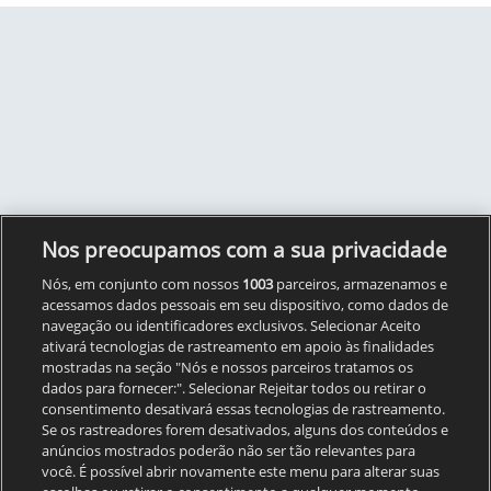
Nos preocupamos com a sua privacidade
Nós, em conjunto com nossos
1003
parceiros, armazenamos e
acessamos dados pessoais em seu dispositivo, como dados de
navegação ou identificadores exclusivos. Selecionar Aceito
ativará tecnologias de rastreamento em apoio às finalidades
mostradas na seção "Nós e nossos parceiros tratamos os
dados para fornecer:". Selecionar Rejeitar todos ou retirar o
consentimento desativará essas tecnologias de rastreamento.
Se os rastreadores forem desativados, alguns dos conteúdos e
anúncios mostrados poderão não ser tão relevantes para
você. É possível abrir novamente este menu para alterar suas